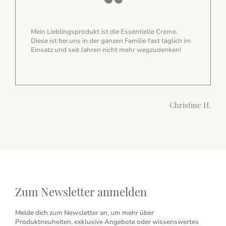
Meine absoluten Lieblingsprodukte sind der Talk
Puder, die Sonnenschutzcreme, die Deos und die
Make-up Produkte. Ich liebe eure Produkte einfach.
ne H.
Simone K.
Zum Newsletter anmelden
Melde dich zum Newsletter an, um mehr über
Produktneuheiten, exklusive Angebote oder wissenswertes